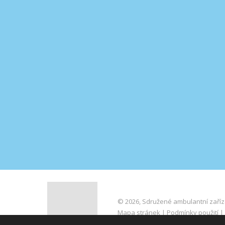
© 2026, Sdružené ambulantní zařízení
Mapa stránek
|
Podmínky použití
|