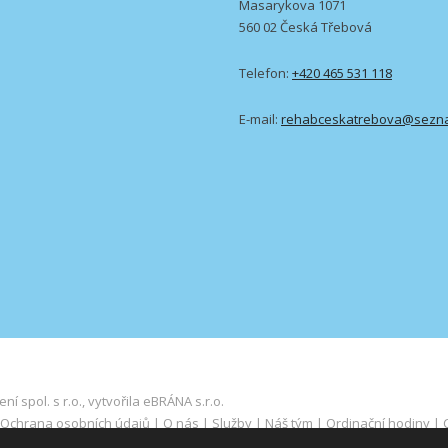
Masarykova 1071
560 02 Česká Třebová
Telefon:
+420 465 531 118
E-mail:
rehabceskatrebova@sezn
 spol. s r.o., vytvořila eBRÁNA s.r.o.
Ochrana osobních údajů
|
O nás
|
Služby
|
Náš tým
|
Ordinační hodiny
|