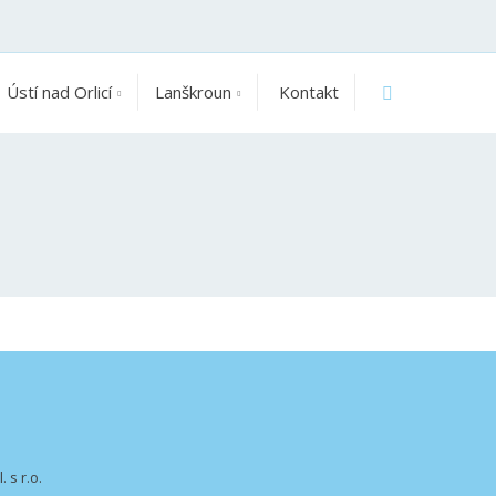
SEARCH_LAB
Ústí nad Orlicí
Lanškroun
Kontakt
 s r.o.