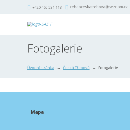
rehabceskatrebova@seznam.cz
+420 465 531 118
Fotogalerie
Úvodní stránka
Česká Třebová
Fotogalerie
Mapa