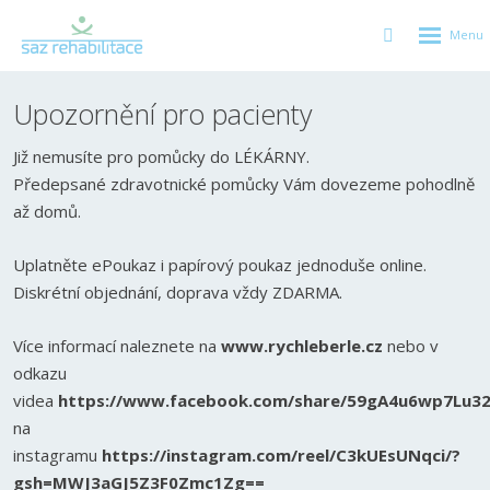
GEN_WE
SEARCH_LA
Upozornění pro pacienty
Již nemusíte pro pomůcky do LÉKÁRNY.
Předepsané zdravotnické pomůcky Vám dovezeme pohodlně
až domů.
Uplatněte ePoukaz i papírový poukaz jednoduše online.
Diskrétní objednání, doprava vždy ZDARMA.
Více informací naleznete na
www.rychleberle.cz
nebo v
odkazu
videa
https://www.facebook.com/share/59gA4u6wp7Lu3
na
instagramu
https://instagram.com/reel/C3kUEsUNqci/?
gsh=MWJ3aGJ5Z3F0Zmc1Zg==