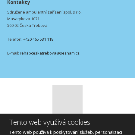
Kontakty
Sdružené ambulantní zařízení spol. s r.o.
Masarykova 1071
560 02 Česká Třebová
Telefon:
+420 465 531 118
E-mail:
rehabceskatrebova@seznam.cz
Tento web využívá cookies
© 2026, Sdružené ambulantní zařízení spol. s r.o., vytvořila eBRÁNA
s.r.o.
Tento web používá k poskytování služeb, personalizaci